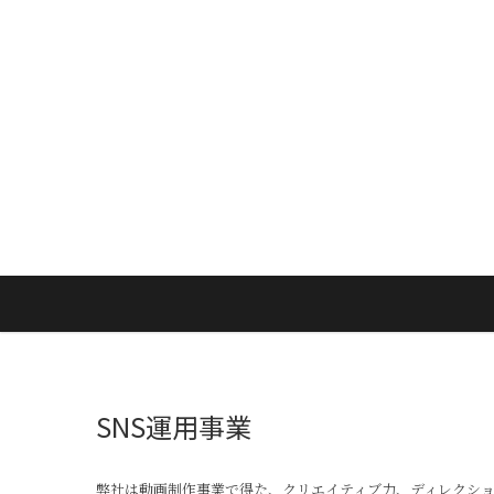
Skip
to
content
SNS運用事業
弊社は動画制作事業で得た、クリエイティブ力、ディレクシ