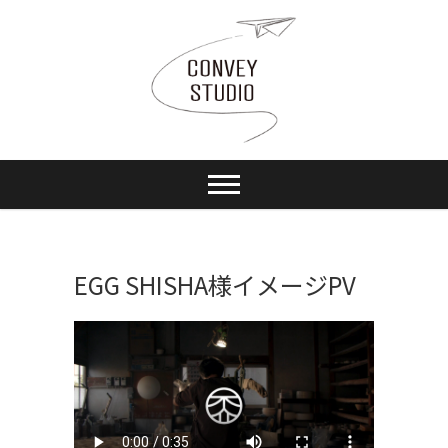
Skip
to
content
EGG SHISHA様イメージPV